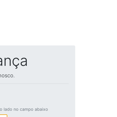
ança
nosco.
ao lado no campo abaixo