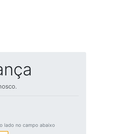
ança
nosco.
ao lado no campo abaixo