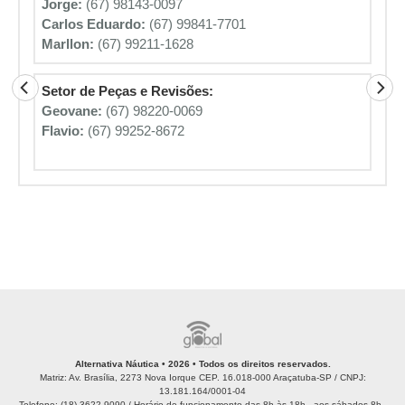
Jorge:
(67) 98143-0097
Carlos Eduardo:
(67) 99841-7701
Marllon:
(67) 99211-1628
Setor de Peças e Revisões:
Geovane:
(67) 98220-0069
Flavio:
(67) 99252-8672
Alternativa Náutica • 2026 • Todos os direitos reservados.
Matriz: Av. Brasília, 2273 Nova Iorque CEP. 16.018-000 Araçatuba-SP / CNPJ:
13.181.164/0001-04
Telefone: (18) 3622 9090 / Horário de funcionamento das 8h às 18h - aos sábados 8h -