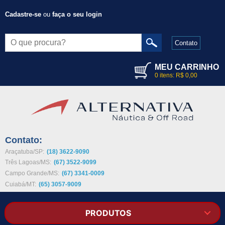
Cadastre-se
ou
faça o seu login
Contato
MEU CARRINHO
0 itens: R$ 0,00
Contato:
Araçatuba/SP:
(18) 3622-9090
Três Lagoas/MS:
(67) 3522-9099
Campo Grande/MS:
(67) 3341-0009
Cuiabá/MT:
(65) 3057-9009
PRODUTOS