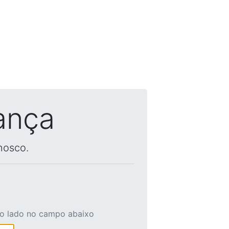
ança
nosco.
ao lado no campo abaixo